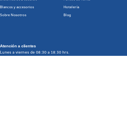
Blancos y accesorios
Hotelería
Sobre Nosotros
Blog
Atención a clientes
Lunes a viernes de 08:30 a 18:30 hrs.
servicioaclientes1@tempursealy.com
servicioaclientes2@tempursealy.com
servicioaclientes3@tempursealy.com
722 27318 10 EXT. 438 / 465 / 418
© Todos los derechos reservados de toda marca Sealy.