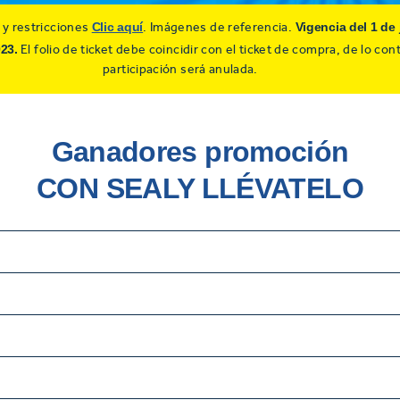
Clic aquí
Vigencia del 1 de 
 y restricciones
. Imágenes de referencia.
23.
El folio de ticket debe coincidir con el ticket de compra, de lo cont
participación será anulada.
Ganadores promoción
CON SEALY LLÉVATELO