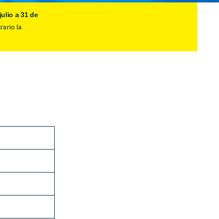
julio a 31 de
rario la