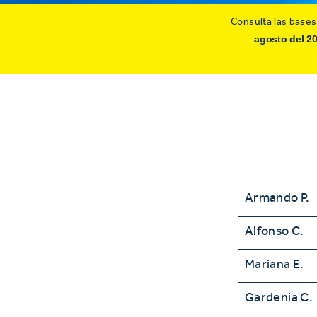
Consulta las bases
agosto del 20
Armando P.
Alfonso C.
Mariana E.
Gardenia C.