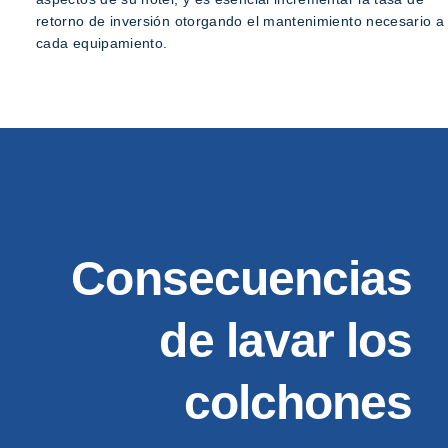
retorno de inversión otorgando el mantenimiento necesario a
cada equipamiento.
Consecuencias
de lavar los
colchones